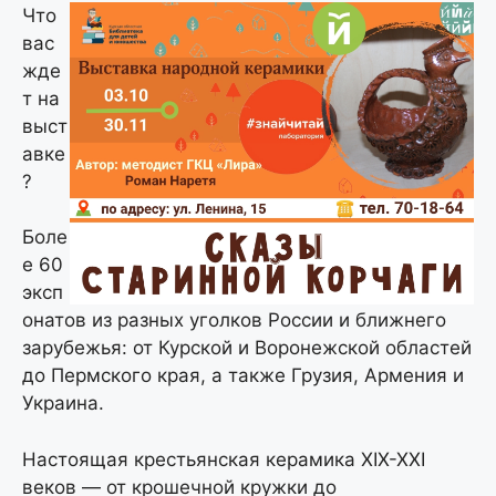
Что
вас
жде
т на
выст
авке
?
Боле
е 60
эксп
онатов из разных уголков России и ближнего
зарубежья: от Курской и Воронежской областей
до Пермского края, а также Грузия, Армения и
Украина.
Настоящая крестьянская керамика XIX-XXI
веков — от крошечной кружки до