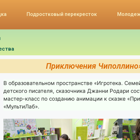
дка
Подростковый перекресток
Молодеж
я
ества
Приключения Чиполлино»
В образовательном пространстве «Игротека. Семе
детского писателя, сказочника Джанни Родари со
мастер-класс по созданию анимации к сказке «Пр
«МультиЛаб».