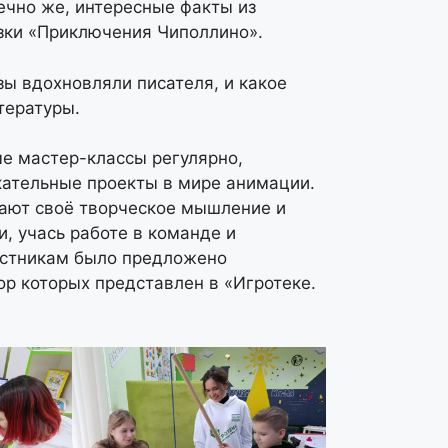
ечно же, интересные факты из
зки «Приключения Чиполлино».
азы вдохновляли писателя, и какое
тературы.
е мастер-классы регулярно,
кательные проекты в мире анимации.
вают своё творческое мышление и
, учась работе в команде и
астникам было предложено
р которых представлен в «Игротеке.