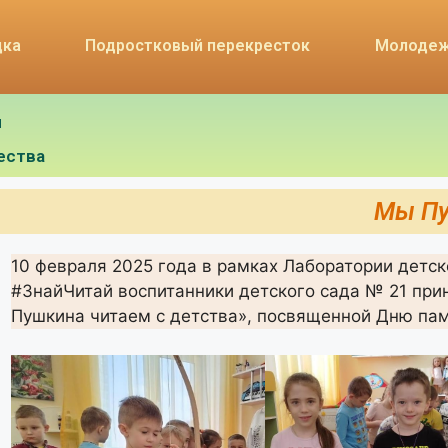
дка
Подростковый перекресток
Молодеж
я
ества
Мы Пу
10 февраля 2025 года в рамках Лаборатории детск
#ЗнайЧитай воспитанники детского сада № 21 при
Пушкина читаем с детства», посвященной Дню па