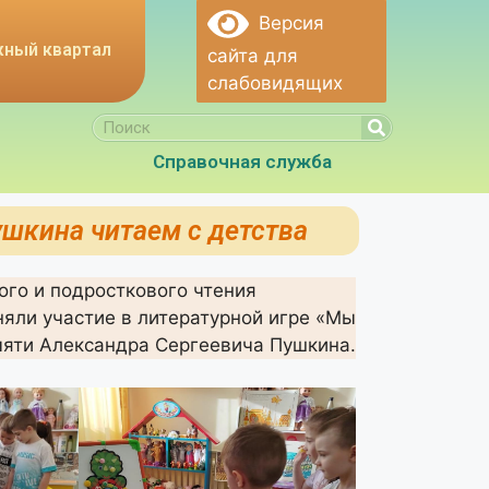
Версия
ный квартал
сайта для
слабовидящих
Справочная служба
шкина читаем с детства
ого и подросткового чтения
няли участие в литературной игре «Мы
мяти Александра Сергеевича Пушкина.