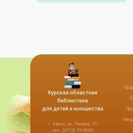
Пра
Курская областная
О
библиотека
для детей и юношества
Пр
Нез
г. Курск, ул. Ленина, 15
тел.: (4712) 70-18-65