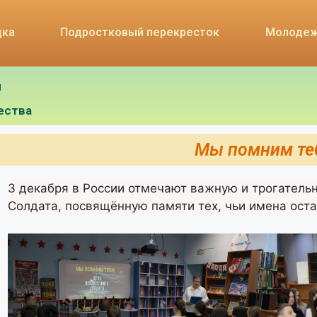
дка
Подростковый перекресток
Молодеж
я
ества
Мы помним теб
3 декабря в России отмечают важную и трогатель
Солдата, посвящённую памяти тех, чьи имена ост