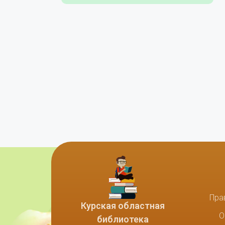
Пра
Курская областная
О
библиотека