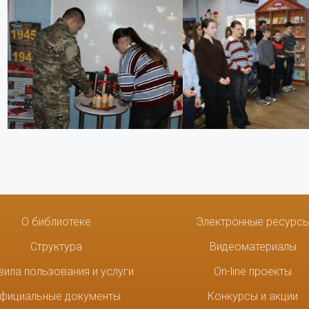
О библиотеке
Электронные ресурс
Структура
Видеоматериалы
вила пользования и услуги
On-line проекты
фициальные документы
Конкурсы и акции