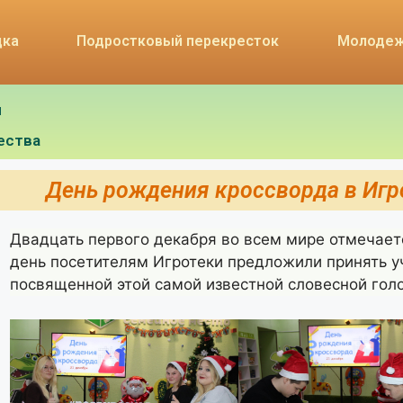
дка
Подростковый перекресток
Молодеж
я
ества
День рождения кроссворда в Игр
Двадцать первого декабря во всем мире отмечает
день посетителям Игротеки предложили принять уч
посвященной этой самой известной словесной гол