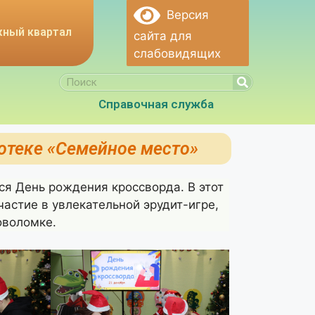
Версия
ный квартал
сайта для
слабовидящих
Справочная служба
отеке «Семейное место»
ся День рождения кроссворда. В этот
астие в увлекательной эрудит-игре,
оволомке.