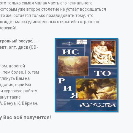
это только самая малая часть его гениального
 которым уже второе столетие не устаёт восхищаться
Что же, остаётся только позавидовать тому, что
ас ждёт масса удивительных открытий в стране по
ковский!
тронный ресурс]. —
ект. опт. диск (CD-
лом, дорогой
— тем более. Но, тем
глянуть Вам на
здания, если Вы
ли курсовую работу
анут такие
. Бенуа, К. Вёрман.
у Вас всё получится!