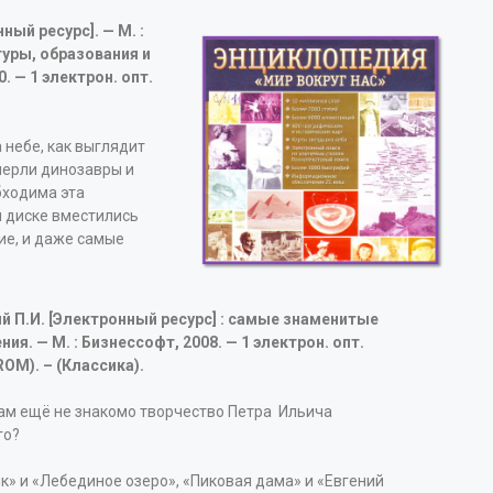
ый ресурс]. — М. :
уры, образования и
 — 1 электрон. опт.
а небе, как выглядит
ымерли динозавры и
обходима эта
м диске вместились
ие, и даже самые
й П.И. [Электронный ресурс] : самые знаменитые
ия. — М. : Бизнессофт, 2008. — 1 электрон. опт.
ROM). – (Классика).
ам ещё не знакомо творчество Петра Ильича
го?
к» и «Лебединое озеро», «Пиковая дама» и «Евгений