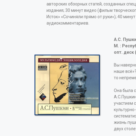
авторских обзорных статей, созданных спе
издания; 30 минут видео (фильм творческо
Исток» «Сочиняли прямо от руки»); 40 минут
аудиокомментариев.
А.С. Пушк
М. : Респ
опт. диск
Вы наверн
наше всё»?
то непрем
Она была 
А.С.Пушки
участием 
культурно-
системати
жизнь пушк
двух столе