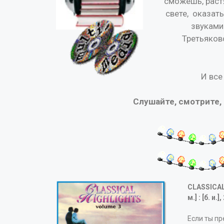
сможешь, раст
свете, оказат
звуками
Третьяков
И все
Слушайте, смотрите,
CLASSICAL
м.] : [б. и
Если ты п