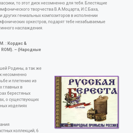
ассики, то этот диск несомненно для тебя. Блестящие
мфонического творчества В.А.Моцарта, И.С.Баха,
 и других гениальных композиторов в исполнении
мфонических оркестров, подарят тебе незабываемые
тинного наслаждения.
М. : Кордис &
D- ROM). – (Народные
ашей Родины, а так же
ск несомненно
ьбе и плетению из
х главных в
трах берестяных
ах, о существующих
ьных изделиях
брания
астных коллекций; 6