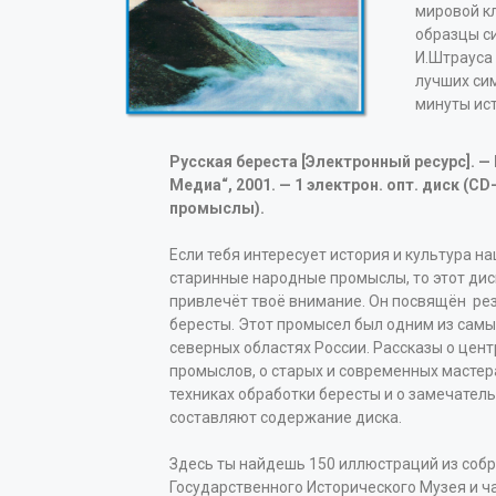
мировой кл
образцы си
И.Штрауса
лучших си
минуты ис
Русская береста [Электронный ресурс]. — 
Медиа“, 2001. — 1 электрон. опт. диск (C
промыслы).
Если тебя интересует история и культура н
старинные народные промыслы, то этот ди
привлечёт твоё внимание. Он посвящён рез
бересты. Этот промысел был одним из самы
северных областях России. Рассказы о цен
промыслов, о старых и современных мастер
техниках обработки бересты и о замечател
составляют содержание диска.
Здесь ты найдешь 150 иллюстраций из со
Государственного Исторического Музея и ч