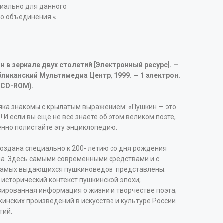
циально для данного
го объединения «
ин в зеркале двух столетий [Электронный ресурс]. —
убликанский Мультимедиа Центр, 1999. — 1 электрон.
 (CD-ROM).
яка знакомы с крылатым выражением: «Пушкин — это
! И если вы ещё не всё знаете об этом великом поэте,
енно полистайте эту энциклопедию.
создана специально к 200- летию со дня рождения
на. Здесь самыми современными средствами и с
самых выдающихся пушкиноведов представлены:
 исторический контекст пушкинской эпохи;
зированная информация о жизни и творчестве поэта;
инских произведений в искусстве и культуре России
тий.