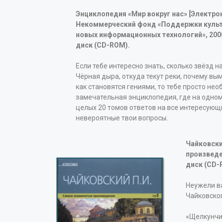
Энциклопедия «Мир вокруг нас» [Электронн
Некоммерческий фонд «Поддержки культ
новых информационных технологий», 2000.
диск (CD-ROM).
Если тебе интересно знать, сколько звёзд н
Чёрная дыра, откуда текут реки, почему в
как становятся гениями, то тебе просто не
замечательная энциклопедия, где на одно
целых 20 томов ответов на все интересующ
невероятные твои вопросы.
Чайковски
произведен
диск (СD-
Неужели в
Чайковско
«Щелкунчи